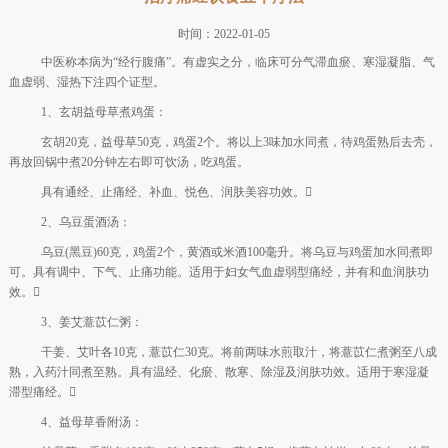
时间：2022-01-05
中医称本病为“经行腹痛”。有虚实之分，临床可分气滞血瘀、寒湿凝脂、气
血虚弱、湿热下注四个证型。
1、玄胡益母草煮鸡蛋：
玄胡20克，益母草50克，鸡蛋2个。将以上3味加水同煮，待鸡蛋熟后去壳，
再放回锅中煮20分钟左右即可饮汤，吃鸡蛋。
具有通经、止痛经、补血、悦色、润肤美容功效。
2、乌豆蛋酒汤：
乌豆(黑豆)60克，鸡蛋2个，黄酒或米酒100毫升。将乌豆与鸡蛋加水同煮即
可。具有调中、下气、止痛功能。适用于妇女气血虚弱型痛经，并有和血润肤功
效。
3、姜艾薏苡仁粥：
干姜、艾叶各10克，薏苡仁30克。将前两味水煎取汁，将薏苡仁煮粥至八成
熟，入药汁同煮至熟。具有温经、化瘀、散寒、除湿及润肤功效。适用于寒湿凝
滞型痛经。
4、益母草香附汤：