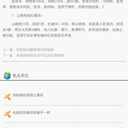
益母草、香附各100克，鸡肉250克，葱白5根。将葱白拍烂，与鸡肉、益母
草、香附加水同煎。饮汤，食鸡肉。适用于痛经，并能光艳皮肤。
5、山楂桂枝红糖汤：
山楂肉15克，桂枝5克，红糖30～50克。将山楂肉、桂枝装入瓦煲内，加清
水2碗，用文火煎剩1碗时，加入红糖，调匀，煮沸即可。具有温经通脉，化瘀止
痛功效。适用于妇女寒性痛经症及面色无华者。
上一篇：
四招助你解除痛经的烦恼
下一篇：
有规律的性生活可以治疗痛经吗
热点关注
持续痛经慎用止痛药
未婚女性痛经保健不一样