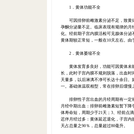
1．黄体功能不全
可因排卵前雌激素分泌不足，致黄体
孕酮分泌量不足。临床表现有规律的月
化。经前期子宫内膜活检可见腺体分泌
黄体期较正常短，一般在10天左右。由
2．黄体萎缩不全
黄体发育多良好，功能可因黄体未能
长，此时子宫内膜不规则脱落，出血时
天量多，以后淋漓不净可长达十余日。
一。基础体温双相型，常在排卵后缓慢
排卵性子宫出血的月经周期有一定规律
月经中期出血：排卵前雌激素短暂下降
体寿命短，周期少于21天；3、经前点
迟伴月经过多：黄体延迟退化，子宫内
天占总量之90％，总量超过80毫升。