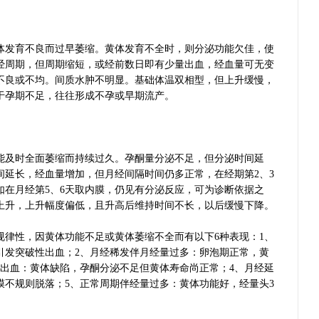
发育不良而过早萎缩。黄体发育不全时，则分泌功能欠佳，使
经周期，但周期缩短，或经前数日即有少量出血，经血量可无变
不良或不均。间质水肿不明显。基础体温双相型，但上升缓慢，
于孕期不足，往往形成不孕或早期流产。
及时全面萎缩而持续过久。孕酮量分泌不足，但分泌时间延
间延长，经血量增加，但月经间隔时间仍多正常，在经期第2、3
如在月经第5、6天取内膜，仍见有分泌反应，可为诊断依据之
上升，上升幅度偏低，且升高后维持时间不长，以后缓慢下降。
性，因黄体功能不足或黄体萎缩不全而有以下6种表现：1、
引发突破性出血；2、月经稀发伴月经量过多：卵泡期正常，黄
滴出血：黄体缺陷，孕酮分泌不足但黄体寿命尚正常；4、月经延
膜不规则脱落；5、正常周期伴经量过多：黄体功能好，经量头3