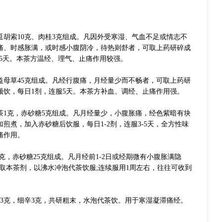
胡索10克、肉桂3克组成。凡因外受寒湿、气血不足或情志不
痛、时感胀满，或时感小腹阴冷，待热则舒者，可取上药研碎成
-5天。本茶方温经、理气、止痛作用较强。
益母草45克组成。凡经行腹痛，月经量少而不畅者，可取上药研
频饮，每日1剂，连服5天。本茶方补血、调经、止痛作用强。
1克，赤砂糖5克组成。凡月经量少，小腹胀痛，经色紫暗有块
煎煮，加入赤砂糖后饮服，每日1-2剂，连服3-5天，全方性味
痛作用。
克，赤砂糖25克组成。凡月经前1-2日或经期微有小腹胀满隐
天取本茶剂，以沸水冲泡代茶饮服;连续服用1周左右，往往可收到
3克，细辛3克，共研粗末，水泡代茶饮。用于寒湿凝滞痛经。