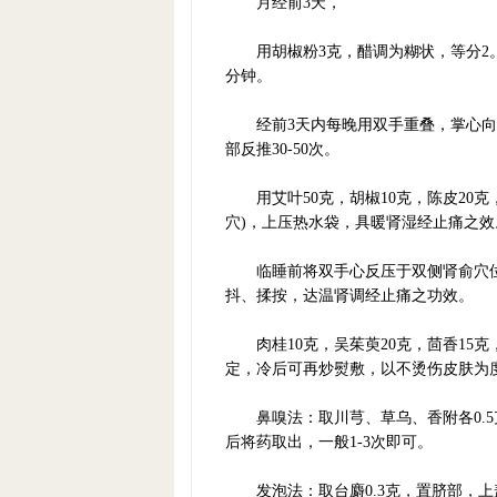
月经前3天，
用胡椒粉3克，醋调为糊状，等分2。
分钟。
经前3天内每晚用双手重叠，掌心向下
部反推30-50次。
用艾叶50克，胡椒10克，陈皮20克
穴)，上压热水袋，具暖肾湿经止痛之效
临睡前将双手心反压于双侧肾俞穴位上
抖、揉按，达温肾调经止痛之功效。
肉桂10克，吴茱萸20克，茴香15克
定，冷后可再炒熨敷，以不烫伤皮肤为
鼻嗅法：取川芎、草乌、香附各0.5克，
后将药取出，一般1-3次即可。
发泡法：取台麝0.3克，置脐部，上