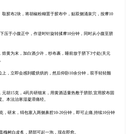
取胶布2块，将胡椒粉糊置于胶布中，贴双侧涌泉穴，按摩10
压于小腹正中，作逆时针旋转揉摩10分钟，同时从小腹至脐
，焙黄为末，加白酒少许，纱布裹，睡前放于脐下3寸处(关元
。
，立即会感到暖烘烘的，然后仰卧10余分钟，双手轻轻颤
，元胡15克，4药共研细末，用黄酒适量热敷于脐部;宜用胶布固
度。本法治寒湿凝滞痛经。
研末，绢包塞入两侧鼻腔10-20分钟，即可止痛;持续10分钟
盖槐树白皮炙，脐部可起一泡，现在即愈。