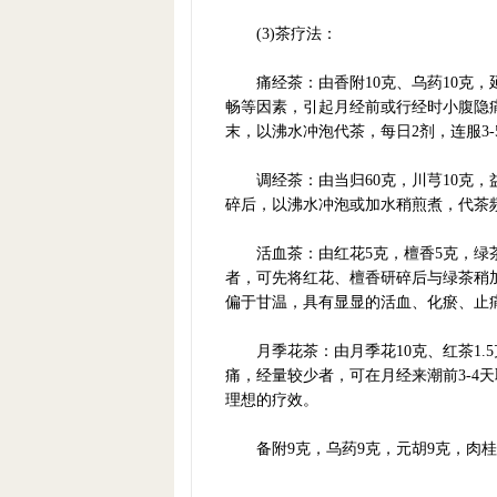
(3)茶疗法：
痛经茶：由香附10克、乌药10克，延
畅等因素，引起月经前或行经时小腹隐
末，以沸水冲泡代茶，每日2剂，连服3
调经茶：由当归60克，川芎10克，
碎后，以沸水冲泡或加水稍煎煮，代茶
活血茶：由红花5克，檀香5克，绿茶
者，可先将红花、檀香研碎后与绿茶稍加
偏于甘温，具有显显的活血、化瘀、止
月季花茶：由月季花10克、红茶1.5
痛，经量较少者，可在月经来潮前3-4
理想的疗效。
备附9克，乌药9克，元胡9克，肉桂