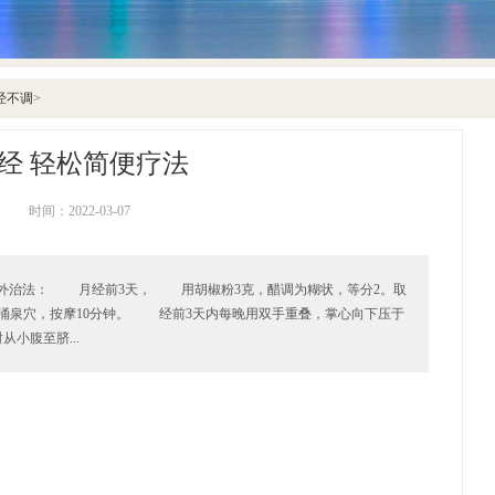
经不调
>
经 轻松简便疗法
时间：2022-03-07
外治法： 月经前3天， 用胡椒粉3克，醋调为糊状，等分2。取
涌泉穴，按摩10分钟。 经前3天内每晚用双手重叠，掌心向下压于
小腹至脐...