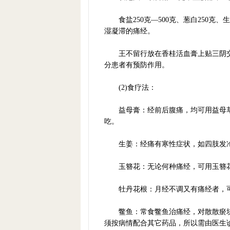
食盐250克—500克、葱白250克、
湿凝滞的痛经。
王不留行放在香桂活血膏上贴三阴交、
分患者有预防作用。
(2)食疗法：
益母膏：经前后腹痛，均可用益母草2
吃。
生姜：经痛有寒性症状，如四肢发冷
玉簪花：无论何种痛经，可用玉簪花2
牡丹花根：月经不调又有痛经者，可
鳖鱼：常食鳖鱼治痛经，对散散瘀块
须按病情配合其它药品，所以需由医生