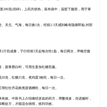
生姜200克(切碎)，上药共烘热，装布袋中，温熨下腹部，用于寒
关元、气海，每日换1次，经前2-3天感到略有隐痛即贴;对部
斤煎成膏，于行经前3天起每次吃1匙，每日两次，早晚空腹
，面青唇白时，可用生姜加红糖煎服。
0克，红糖25克，煮鸡蛋3枚吃，每日一次。
用红牡丹花根煮甜酒糟吃，每日一次。
有效。中医书上介绍痛经淤血的药方，用鳖很多，但进服时，
诊断处方，才能适合病情，收到功效。