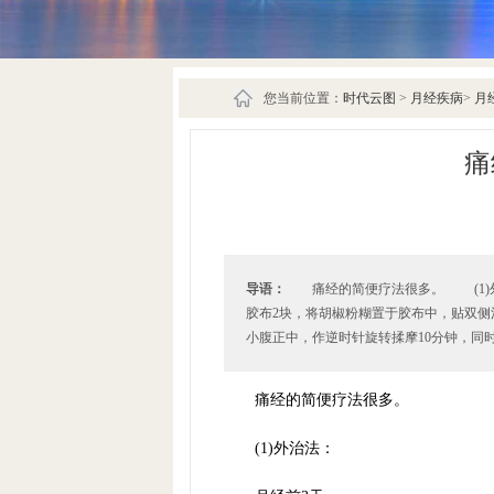
您当前位置：
时代云图
>
月经疾病
>
月
痛
导语：
痛经的简便疗法很多。 (1)
胶布2块，将胡椒粉糊置于胶布中，贴双侧
小腹正中，作逆时针旋转揉摩10分钟，同时从
痛经的简便疗法很多。
(1)外治法：