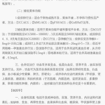
氧胺等）。
（二）辅佐黄体功能
1.促排卵疗法；适合于卵泡成熟不良，黄体不健，不孕和习惯性流产
者。方法：①CC-hCG；②hMG-hCG；③pFSH-hCG；④GnRHa疗法等。
2.辅佐黄体功能：适用于黄体功能不健和萎缩不全者。方法：①hCG疗
法：于排卵期肌注hCG5000～10000IU，5天后再肌注5000IU辅佐黄体。或排卵后
4、6、8天每天肌注hCG2000IU；②CC疗法；③孕酮疗法：排卵后安宫孕酮4～
8mg/d×10天口服；或BBT上升后7天开始肌注黄体酮10～20mg/d×5～7天；④后半
周期雌—孕激素合并疗法；⑤溴隐亭疗法。适用于合并高泌乳素血症者，从月经
周期第五天开始口服溴隐亭2.5mg/d；⑥地塞米松疗法。适用于合并高雄激素血症
者，0.5mg/d。
三、合并症治疗 功血常并发贫血、低蛋白血症、营养不良，故应加强
支持疗法。另外，功血可为某些全身疾病首发症状（如再生障碍性贫血、白血
病、血小板减少性紫癜、脾亢、肝硬化），或伴存内分泌代谢疾病（甲状腺、肾
上腺疾病、糖尿病）和妇科疾病（子宫肌瘤、内膜息肉、盆腔淤血症、多囊卵
巢、卵巢功能性肿瘤、内膜癌），故积极治疗原发病和合并症是十分重要的。
【病因学】
一、全身性因素 包括不良精神创伤、应激、营养不良、内分泌和代谢
紊乱，如缺铁、贫血、再障性贫血、血液病和出血病、糖尿病、甲状腺和肾上腺