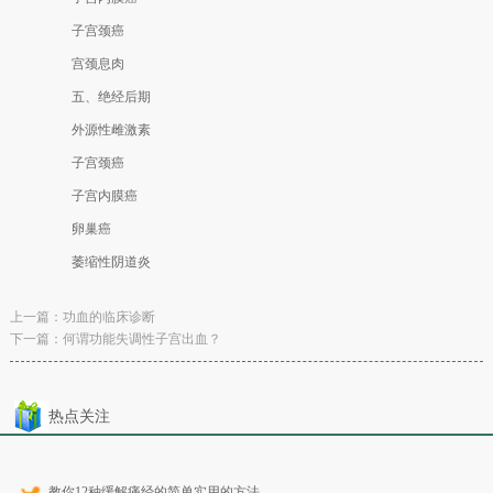
子宫颈癌
宫颈息肉
五、绝经后期
外源性雌激素
子宫颈癌
子宫内膜癌
卵巢癌
萎缩性阴道炎
上一篇：
功血的临床诊断
下一篇：
何谓功能失调性子宫出血？
热点关注
教你12种缓解痛经的简单实用的方法