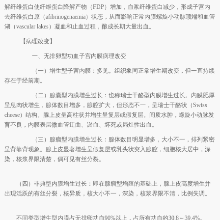
解纤维蛋白使纤维蛋白降解产物（FDP）增加，血浆纤维蛋白减少，形成子宫内
去纤维蛋白原（afibrinogenaemia）状态，从而影响正常内膜螺旋小动脉顶端和血管
湖（vascular lakes）凝血和止血过程，酿成长期大量出血。
【病理改变】
一、无排卵型功血子宫内膜病理改变
（一）增生型子宫内膜：多见。组织象同正常增生期改变，但一直持续
存在于经前期。
（二）腺囊型内膜增生过长：也称瑞士干酪型内膜增生过长。内膜肥厚
呈息肉状增生，腺体数目增多，腺腔扩大，但形态不一，呈瑞士干酪状（Swiss
cheese）结构。腺上皮呈高柱状并增生呈复层或假复层。间质水肿，螺旋小动脉发
育不良，内膜表层微血管迂曲、淤血、坏死或局灶性出血。
（三）腺瘤型内膜增生过长：腺体数目明显增多，大小不一，排列紧密
呈背靠背现象。腺上皮显著增生呈假复层或乳头状突入腺腔，细胞核大居中，深
染，核浆界限清楚，偶可见有丝分裂。
（四）非典型内膜增生过长：即在腺瘤型增殖的基础上，腺上皮高度增生并
出现活跃的有丝分裂，核异质，核大小不一，深染，核浆界限不清，比例失调。
不同类型增生型内膜占无排卵功血90%以上，占所有功血的30.8～39.4%。