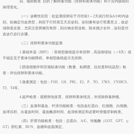
四、辅助检查 目的了解卵巢功能（排卵和黄体功能）和子宫内膜组织
病理变化。
（一）诊断性刮宫：欲监测排卵应于月经前1～2天或行经头6小时内诊
刮。欲确定功血类型，则应于行经第五天后诊刮。诊刮兼有诊疗双重意义，故必
须彻底全面，尤应注意两侧宫角部，刮出物全部送检。除未婚少女外，诊刮是功
血诊疗必行步骤。
（二）排卵和黄体功能监测
1.基础本温（BBT）：双相型曲线提示有排卵，高温相缩短（＜8天）或
不稳定见于黄体功能障碍。单相型曲线提示无排卵。
2.阴道细胞学和宫颈粘液功能（数量、粘稠度、拉丝度和结晶型）检
查：评估排卵和黄体功能。
3.激素测定：包括：FSH、LH、PRL、E2、P、TO、17KS、17OHCS、
T3、T4等。
4.超声检查：观察卵泡发育、排卵和黄体情况，并排除卵巢肿瘤。
（三）血液和凝血、纤溶功能检查：包括血红蛋白、红细胞、白细胞、
血球压积、出凝血时间、凝血酶原时间、血清铁测定和必要时骨髓穿刺检查。
（四）肝肾功能检查：包括：总蛋白、A/G、转氨酶（GOT、GPT、γ-
GT）胆红素、BUN、血糖和血脂测定。