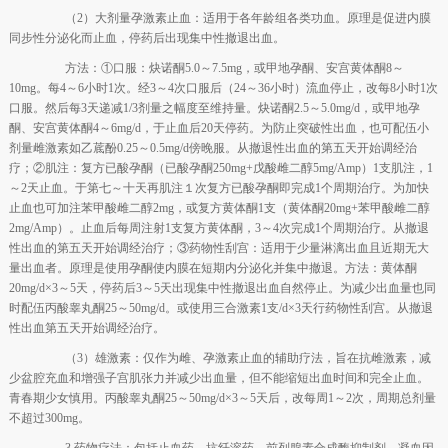
（2）大剂量孕激素止血：适用于各年龄组各类功血。原理是促进内膜
同步性分泌化而止血，停药后出现集中性撤退出血。
方法：①口服：炔诺酮5.0～7.5mg，或甲地孕酮、安宫黄体酮8～
10mg。每4～6小时1次。经3～4次口服后（24～36小时）流血停止，改每8小时1次
口服。然后每3天递减1/3剂量之幅度至维持量。炔诺酮2.5～5.0mg/d，或甲地孕
酮、安宫黄体酮4～6mg/d，于止血后20天停药。为防止突破性出血，也可配伍小
剂量雌激素如乙菧酚0.25～0.5mg/d傍晚服。从撤退性出血的第五天开始调经治
疗；②肌注：复方已酸孕酮（已酸孕酮250mg+戊酸雌二醇5mg/Amp）1支肌注，1
～2天止血。于第七～十天再肌注１次复方已酸孕酮即完成1个周期治疗。为加快
止血也可加注苯甲酸雌二醇2mg，或复方黄体酮1支（黄体酮20mg+苯甲酸雌二醇
2mg/Amp）。止血后每周注射1支复方黄体酮，3～4次完成1个周期治疗。从撤退
性出血的第五天开始调经治疗；③药物性刮宫：适用于少量淋漓出血且近期无大
量出血者。原理是使用孕酮使内膜在短期内分泌化并集中撤退。方法：黄体酮
20mg/d×3～5天，停药后3～5天出现集中性撤退出血自然停止。为减少出血量也同
时配伍丙酸睾丸酮25～50mg/d。或使用三合激素1支/d×3天行药物性刮宫。从撤退
性出血第五天开始调经治疗。
（3）雄激素：仅作为雌、孕激素止血的辅助疗法，旨在抗雌激素，减
少盆腔充血和增强子宫肌张力并减少出血量，但不能缩短出血时间和完全止血。
青春期少女慎用。丙酸睾丸酮25～50mg/d×3～5天后，改每周1～2次，周期总剂量
不超过300mg。
3.药物疗法：包括止血药、抗纤溶药、前列腺素合成酶抑制剂、凝血因