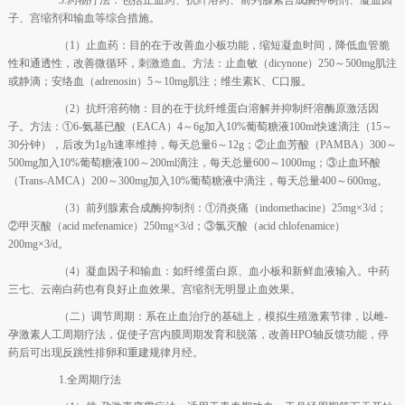
子、宫缩剂和输血等综合措施。
（1）止血药：目的在于改善血小板功能，缩短凝血时间，降低血管脆
性和通透性，改善微循环，刺激造血。方法：止血敏（dicynone）250～500mg肌注
或静滴；安络血（adrenosin）5～10mg肌注；维生素K、C口服。
（2）抗纤溶药物：目的在于抗纤维蛋白溶解并抑制纤溶酶原激活因
子。方法：①6-氨基已酸（EACA）4～6g加入10%葡萄糖液100ml快速滴注（15～
30分钟），后改为1g/h速率维持，每天总量6～12g；②止血芳酸（PAMBA）300～
500mg加入10%葡萄糖液100～200ml滴注，每天总量600～1000mg；③止血环酸
（Trans-AMCA）200～300mg加入10%葡萄糖液中滴注，每天总量400～600mg。
（3）前列腺素合成酶抑制剂：①消炎痛（indomethacine）25mg×3/d；
②甲灭酸（acid mefenamice）250mg×3/d；③氯灭酸（acid chlofenamice）
200mg×3/d。
（4）凝血因子和输血：如纤维蛋白原、血小板和新鲜血液输入。中药
三七、云南白药也有良好止血效果。宫缩剂无明显止血效果。
（二）调节周期：系在止血治疗的基础上，模拟生殖激素节律，以雌-
孕激素人工周期疗法，促使子宫内膜周期发育和脱落，改善HPO轴反馈功能，停
药后可出现反跳性排卵和重建规律月经。
1.全周期疗法