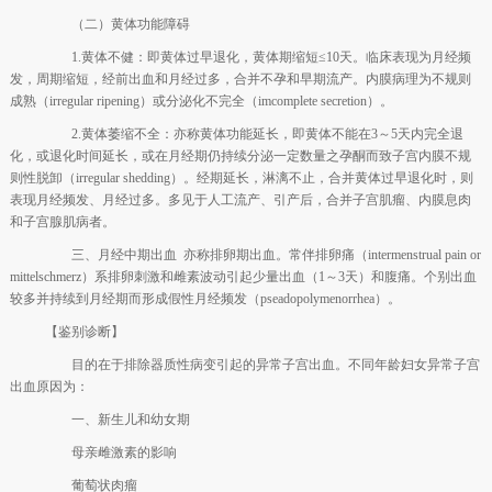
（二）黄体功能障碍
1.黄体不健：即黄体过早退化，黄体期缩短≤10天。临床表现为月经频
发，周期缩短，经前出血和月经过多，合并不孕和早期流产。内膜病理为不规则
成熟（irregular ripening）或分泌化不完全（imcomplete secretion）。
2.黄体萎缩不全：亦称黄体功能延长，即黄体不能在3～5天内完全退
化，或退化时间延长，或在月经期仍持续分泌一定数量之孕酮而致子宫内膜不规
则性脱卸（irregular shedding）。经期延长，淋漓不止，合并黄体过早退化时，则
表现月经频发、月经过多。多见于人工流产、引产后，合并子宫肌瘤、内膜息肉
和子宫腺肌病者。
三、月经中期出血 亦称排卵期出血。常伴排卵痛（intermenstrual pain or
mittelschmerz）系排卵刺激和雌素波动引起少量出血（1～3天）和腹痛。个别出血
较多并持续到月经期而形成假性月经频发（pseadopolymenorrhea）。
【鉴别诊断】
目的在于排除器质性病变引起的异常子宫出血。不同年龄妇女异常子宫
出血原因为：
一、新生儿和幼女期
母亲雌激素的影响
葡萄状肉瘤