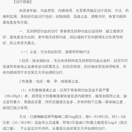
【治疗措施】
依患者年龄、功血类型、内膜病理、生育要求确定治疗原则、方法、药
物和监测。系统的功血治疗包括：祛除病因、迅速止血、调整月经、恢复功能和
避免复发等方面。
一、无排卵型功血的治疗 青春期无排卵功血以促排卵，建立规律月
经，避免复发为治则。更年期无排卵功血，则以遏制子宫内膜增生过长诱导绝
经，防止癌变为重点。
（一）止血：方法包括刮宫、激素和药物疗法
1.刮宫：除未婚妇女，无论有排卵抑或无排卵型功血出血时，刮宫均可
迅速而有效地止血兼有诊治双重意义。刮宫应彻底，刮出物全部送病理检查。并
依内膜病理于术后第五天开始调经治疗。
2.性激素：包括：雌、孕、雄激素止血。
（1）大剂量雌激素止血：仅用于青春期功血贫血不甚严重
（Hb≥80g/L）者。原理是大剂量雌激素快速促进内膜增生，修复创面而止血。缺
点是剂量大，胃肠反应重，停药后撤退出血多，并有抑制下丘脑—垂体轴之虞，
故现已较少采用。
方法：已烯雌酚或苯甲酸雌二醇2mg肌注，每6～8小时1次。经3～4次
注射（24～36小时）流血停止后减量。即每3天递减1/3剂量之幅度至1mg/d（肌注
或口服），于止血后20天停药。从撤退出血的第五天开始调经治疗。