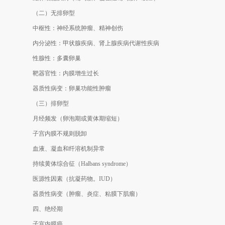
（二）无排卵型
中枢性：神经系统肿瘤、精神创伤
内分泌性：甲状腺疾病、肾上腺疾病代谢性疾病
性腺性：多囊卵巢
靶器官性：内膜增生过长
器质性病变：卵巢功能性肿瘤
（三）排卵型
月经频发（卵泡期或黄体期缩短）
子宫内膜不规则脱卸
血液、凝血和纤溶机制异常
持续黄体综合征（Halbans syndrome）
医源性因素（抗凝药物。IUD）
器质性病变（肿瘤、炎症、粘膜下肌瘤）
四、绝经期
子宫内膜癌