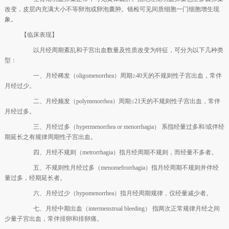
改变，皮层内充满大小不等卵泡或卵泡囊肿。镜检可见间质细胞一门细胞增生现
象。
【临床表现】
以月经周期紊乱和子宫出血数量及性质改变为特征，可分为以下几种类
型：
一、月经稀发（oligomenorrhea）周期≥40天的不规则性子宫出血，常伴
月经过少。
二、月经频发（polymenorrhea）周期≤21天的不规则性子宫出血，常伴
月经过多。
三、月经过多（hypermenorrhea or menorrhagia） 系指经量过多和/或伴经
期延长之有规律周期性子宫出血。
四、月经不规则（metrorrhagia）指月经周期不规则，而经量不多者。
五、不规则性月经过多（menomefrorrhagia）指月经周期不规则并伴经
量过多，经期延长者。
六、月经过少（hypomenorrhea）指月经周期规律，仅经量减少者。
七、月经中期出血（intermenstrual bleeding） 指两次正常规律月经之间
少量子宫出血，常伴排卵和排卵痛。