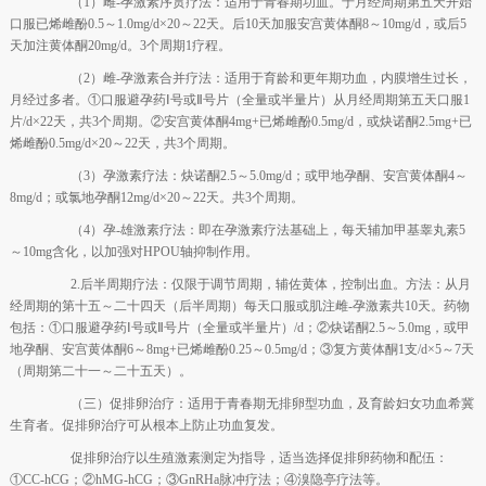
（1）雌-孕激素序贯疗法：适用于青春期功血。于月经周期第五天开始
口服已烯雌酚0.5～1.0mg/d×20～22天。后10天加服安宫黄体酮8～10mg/d，或后5
天加注黄体酮20mg/d。3个周期1疗程。
（2）雌-孕激素合并疗法：适用于育龄和更年期功血，内膜增生过长，
月经过多者。①口服避孕药Ⅰ号或Ⅱ号片（全量或半量片）从月经周期第五天口服1
片/d×22天，共3个周期。②安宫黄体酮4mg+已烯雌酚0.5mg/d，或炔诺酮2.5mg+已
烯雌酚0.5mg/d×20～22天，共3个周期。
（3）孕激素疗法：炔诺酮2.5～5.0mg/d；或甲地孕酮、安宫黄体酮4～
8mg/d；或氯地孕酮12mg/d×20～22天。共3个周期。
（4）孕-雄激素疗法：即在孕激素疗法基础上，每天辅加甲基睾丸素5
～10mg含化，以加强对HPOU轴抑制作用。
2.后半周期疗法：仅限于调节周期，辅佐黄体，控制出血。方法：从月
经周期的第十五～二十四天（后半周期）每天口服或肌注雌-孕激素共10天。药物
包括：①口服避孕药Ⅰ号或Ⅱ号片（全量或半量片）/d；②炔诺酮2.5～5.0mg，或甲
地孕酮、安宫黄体酮6～8mg+已烯雌酚0.25～0.5mg/d；③复方黄体酮1支/d×5～7天
（周期第二十一～二十五天）。
（三）促排卵治疗：适用于青春期无排卵型功血，及育龄妇女功血希冀
生育者。促排卵治疗可从根本上防止功血复发。
促排卵治疗以生殖激素测定为指导，适当选择促排卵药物和配伍：
①CC-hCG；②hMG-hCG；③GnRHa脉冲疗法；④溴隐亭疗法等。