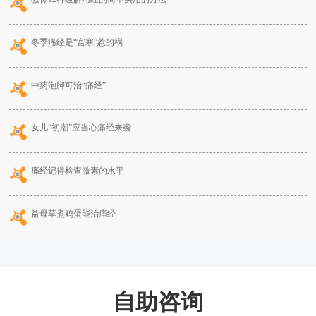
冬季痛经是“宫寒”惹的祸
中药泡脚可治“痛经”
女儿“初潮”应当心痛经来袭
痛经记得检查激素的水平
益母草煮鸡蛋能治痛经
自助咨询