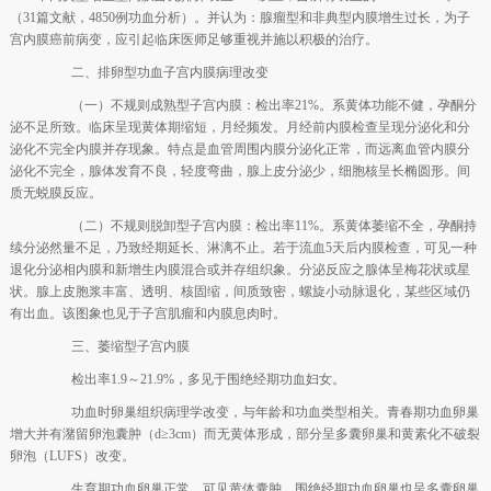
（31篇文献，4850例功血分析）。并认为：腺瘤型和非典型内膜增生过长，为子
宫内膜癌前病变，应引起临床医师足够重视并施以积极的治疗。
二、排卵型功血子宫内膜病理改变
（一）不规则成熟型子宫内膜：检出率21%。系黄体功能不健，孕酮分
泌不足所致。临床呈现黄体期缩短，月经频发。月经前内膜检查呈现分泌化和分
泌化不完全内膜并存现象。特点是血管周围内膜分泌化正常，而远离血管内膜分
泌化不完全，腺体发育不良，轻度弯曲，腺上皮分泌少，细胞核呈长椭圆形。间
质无蜕膜反应。
（二）不规则脱卸型子宫内膜：检出率11%。系黄体萎缩不全，孕酮持
续分泌然量不足，乃致经期延长、淋漓不止。若于流血5天后内膜检查，可见一种
退化分泌相内膜和新增生内膜混合或并存组织象。分泌反应之腺体呈梅花状或星
状。腺上皮胞浆丰富、透明、核固缩，间质致密，螺旋小动脉退化，某些区域仍
有出血。该图象也见于子宫肌瘤和内膜息肉时。
三、萎缩型子宫内膜
检出率1.9～21.9%，多见于围绝经期功血妇女。
功血时卵巢组织病理学改变，与年龄和功血类型相关。青春期功血卵巢
增大并有潴留卵泡囊肿（d≥3cm）而无黄体形成，部分呈多囊卵巢和黄素化不破裂
卵泡（LUFS）改变。
生育期功血卵巢正常，可见黄体囊肿。围绝经期功血卵巢也呈多囊卵巢