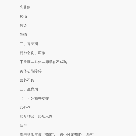
卵巢癌
损伤
感染
异物
二、青春期
精神创伤、应激
下丘脑—垂体—卵巢轴不成熟
黄体功能障碍
营养不良
三、生育期
（一）妊娠并发症
宫外孕
胎盘稽留、胎盘息肉
流产
滋养细胞疾病（葡萄胎、侵蚀性葡萄胎、绒癌）