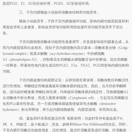
肌层PGI2、E1、D2呈松弛作用，PGD2、H2呈收缩作用。
三、子宫内膜螺旋小动脉和溶酶体结构和功能异常。
螺旋小动脉异常，干扰子宫内膜微循环功能，影响内膜功能层脱落和剥
离面血管和上皮修复，影响血管舒缩功能和局部血凝纤溶功能导致异常子宫出
血。
子宫内膜细胞溶酶体功能受性激素调节，并直接影响前列腺素合成，从
而与内膜脱落和出血相关。现知子宫内膜细胞内高尔基体—溶酶体复合物（Golgi-
lysomal complex）巯基水解酶（acy-hydrolase enzymes）中的磷脂酶
A2（phospholipase A2），控制着花生四烯酸从磷脂酰甘油中的释放。花生四烯酸
一经释放，即瀑布性地代谢生成活性PGE2、F2α、TXA2、PGI2而影响内膜结构和
功能。
子宫内膜超微结构观察证实：从卵泡期至黄体期，溶酶体数目和酶活性
进行性增加。孕酮稳定而雌激素破坏溶酶体膜的稳定性。因此，当月经前孕酮降
低，或功血时雌激素/孕酮比例失调，均将破坏溶酶体膜的稳定性，导致磷脂酶A2
从溶酶体中析出释放，而进入胞浆体细胞（Cytoplasmic cell），引起花生四烯酸活
化和PGs瀑布性形成。另一方面溶酶体膜破裂使破坏性水解酶（destructive
hydrolases）析出和释放，将引起内膜细胞破裂、内膜层崩塌、坏死和出血。
四、凝血和纤溶系统激活作用 观察表明：功血时常伴有凝血因子Ⅴ、
Ⅶ、Ⅹ、Ⅻ缺乏，血小板减少，贫血，缺铁和Minot-Von Willebrand综合征。同时，
子宫内膜纤溶酶活化物质增多，活性增强，激活纤溶酶原形成纤溶酶。纤溶酶裂