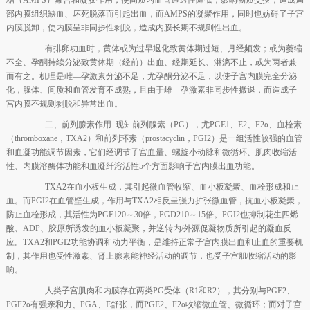
部内膜组织缺血、坏死脱落而引起出血，而AMPS的凝聚作用，同时也妨碍了子宫
内膜脱卸，使内膜呈非同步性剥脱，造成内膜长期不规则性出血。
有排卵功血时，黄体或为过早退化致黄体期过短、月经频发；或为萎缩
不全、孕酮持续分泌致黄体期（经前）出血、经期延长、淋漓不止，或为两者兼
而有之。机理是雌—孕激素分泌不足，尤孕酮分泌不足，以使子宫内膜完全分泌
化，腺体、间质和血管发育不成熟，且由于雌—孕激素非同步性撤退，而造成子
宫内膜不规则剥脱和异常出血。
二、前列腺素作用 现知前列腺素（PG），尤PGE1、E2、F2α、血栓素
（thromboxane，TXA2）和前列环素（prostacyclin，PGI2）是一组活性较强的血管
和血凝功能调节因素，它们经调节子宫血量、螺旋小动脉和微循环、肌肉收缩活
性、内膜溶酶体功能和血凝纤溶活性5个方面影响子宫内膜出血功能。
TXA2在血小板生成，其引起微血管收缩、血小板凝聚、血栓形成和止
血。而PGI2在血管壁生成，作用与TXA2相反呈强力扩张微血管，抗血小板凝聚，
防止血栓形成，其活性为PGE120～30倍，PGD210～15倍。PGI2也抑制花生四烯
酸、ADP、胶原所诱发的血小板凝聚，并逆转内/外源促凝物质所引起的凝血反
应。TXA2和PGI2功能协调和动力平衡，是维持正常子宫内膜出血和止血的重要机
制，其作用也受性激素、肾上腺素能神经活动的调节，也受子宫肌收缩活动的影
响。
人类子宫肌肉和内膜存在两类PG受体（R1和R2），其分别与PGE2、
PGF2α有强亲和力、PGA、E舒张，而PGE2、F2α收缩微血管、微循环；而对子宫