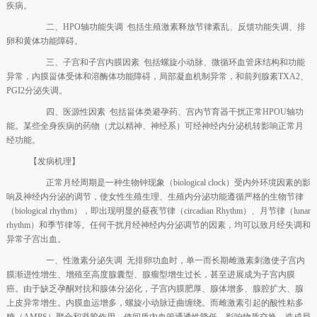
疾病。
二、HPO轴功能失调 包括生殖激素释放节律紊乱、反馈功能失调、排
卵和黄体功能障碍。
三、子宫和子宫内膜因素 包括螺旋小动脉、微循环血管床结构和功能
异常，内膜甾体受体和溶酶体功能障碍，局部凝血机制异常，和前列腺素TXA2、
PGI2分泌失调。
四、医源性因素 包括甾体类避孕药、宫内节育器干扰正常HPOU轴功
能。某些全身疾病的药物（尤以精神、神经系）可经神经内分泌机转影响正常月
经功能。
【发病机理】
正常月经周期是一种生物钟现象（biological clock）受内外环境因素的影
响及神经内分泌的调节，使女性生殖生理、生殖内分泌功能遵循严格的生物节律
（biological rhythm），即出现明显的昼夜节律（circadian Rhythm）、月节律（lunar
rhythm）和季节律等。任何干扰月经神经内分泌调节的因素，均可以致月经失调和
异常子宫出血。
一、性激素分泌失调 无排卵功血时，单一而长期雌激素刺激使子宫内
膜渐进性增生、增殖至高度腺囊型、腺瘤型增生过长，甚至进展成为子宫内膜
癌。由于缺乏孕酮对抗和腺体分泌化，子宫内膜肥厚、腺体增多、腺腔扩大、腺
上皮异常增生。内膜血运增多，螺旋小动脉迂曲缠绕。而雌激素引起的酸性粘多
糖（AMPS）聚合和凝胶作用，使间质内血管通透性降低，影响物质交换，造成局