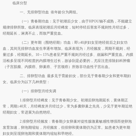
临床分型
一、无排卵型功血 依年龄分为两组。
（一）青春期功血：见于初潮后少女，由于HPOU轴不成熟，不能建立
规律排卵所致。临床表现初潮后月经稀发，短时停经后害发不规则性月经过多，
经期延长，淋漓不止，而致严重贫血。
（二）更年期（围绝经期）功血：即≥40岁妇女至绝经前后之妇女功
血，其间无排卵功血发生率逐年增加。临床表现为：月经频发，周期不规则，经
量过多，经期延长。10～15%患者呈严重不规则月经过多、崩漏和严重贫血。内膜
活检多呈现不同程度的内膜增生过长，故诊刮是必要的，尤应注意排除妇科肿瘤
（子宫肌瘤、内膜癌、卵巢癌、子宫颈癌）所致非功血性子宫出血。
二、排卵型功血 最多见于育龄妇女，部分见于青春期少女和更年期妇
女。临床分为以下几种类型：
（一）排卵型月经失调
1.排卵型月经稀发：见于青春期少女。初潮后卵泡期延长，黄体期正
常，周期≥40天，月经稀发并月经过少，常为多囊卵巢之先兆，少见于更年期近绝
经期妇女，常进展为自然绝经。
2.排卵型月经频发：青春期少女卵巢对促性腺激素敏感性增强而使卵泡
发育加速，卵泡期缩短，月经频发，但排卵和黄体期仍为正常。如患者为更年期
妇女则呈现卵泡期和黄体期均缩短和早绝经。