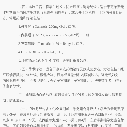
（四）遏制子宫内膜增生过长，防止癌变，诱导绝经，适合于更年期无
排卵功血伴内膜增生过长（腺囊型/腺瘤型），或合并子宫肌瘤、子宫内膜异位症
者。常用药物和疗法包括：
1.丹那唑（Danazol）200mg×3/d，口服。
2.内美通（R2323,Gestrinone）2.5mg×2/周，口服。
3.三苯氧胺（Tamoxifen）20～40mg/d，口服。
4.GnRHa 300～500μg×/d，1H。
以上药物均为3个月1个疗程。必要时重复治疗。
（五）手术疗法：适合于激素或药物治疗无效或复发者。方法包括：经
宫腔镜行微波、红外线、液氮冷冻、激光或显微外科内膜剥脱术。近绝经妇女，
内膜腺瘤型增生、不典型增生，合并子宫肌瘤、子宫腺肌症、严重贫血者可施行
子宫切除术。
二、排卵型功血的治疗 原则是抑制月经过多，辅佐黄体功能，调整周
期，防止复发。
（一）抑制月经过多：①全周期雌—孕激素合并疗法；②孕激素周期疗
法；③孕—雄激素疗法；④雄激素疗法：从月经周期第五天开始口服含化甲基睾
丸素10mg/d×20～22天。或丙酸睾丸酮25mg×2/周，共4周；⑤后半期雌孕激素合并
疗法；⑥前列腺素合成酶抑制剂；⑦抗雌—孕激素疗法（丹那唑、内美通、三苯