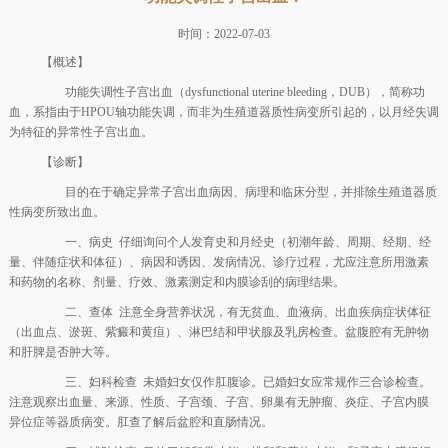
时间：2022-07-03
【概述】
功能失调性子宫出血（dysfunctional uterine bleeding，DUB），简称功
血，系指由于HPOU轴功能失调，而非为生殖道器质性病变所引起的，以月经失调
为特征的异常性子宫出血。
【诊断】
目的在于确定异常子宫出血病因、病理和临床分型，并排除生殖道器质
性病变所致出血。
一、病史 仔细询问个人发育史和月经史（初潮年龄、周期、经期、经
量、伴随症状和体征）、病因和诱因、发病情况、诊疗过程，尤应注意所用激素
和药物的名称、剂量、疗效、激素测定和内膜诊刮的病理结果。
二、查体 注意全身营养状况，有无贫血、血液病、出血疾病症状体征
（出血点、淤斑、紫癜和黄疸）、淋巴结和甲状腺及乳房检查。盆腹腔有无肿物
和肝脾是否肿大等。
三、妇科检查 未婚妇女仅作肛腹诊。已婚妇女应常规作三合诊检查。
注意观察出血量、来源、性质、子宫颈、子宫、卵巢有无肿瘤、炎症、子宫内膜
异位症等器质病变。肛查了解后盆腔和直肠情况。