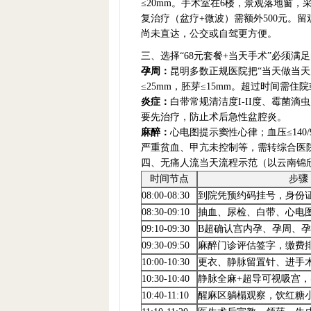
≤20mm。手术室在6楼，景观落地窗，
复治疗（盆疗+微波）需额外500元。
尚未直达，公交或自驾更方便。
三、选择“68元套餐+当天手术”必须满
孕周：
昆明多数正规医院把“当天做当天
≤25mm，胚芽≤15mm。超过时间需
炎症：
白带常规清洁度I-II度、霉菌滴虫
要先治疗，防止术后急性盆腔炎。
麻醉：
心电图提示窦性心律；血压≤140/90
严重贫血、甲亢未控制等，需转综合医
四、无痛人流当天流程示范（以云南锦
时间节点
步骤
08:00-08:30
到院凭预约码挂号，身份
08:30-09:10
抽血、尿检、白带、心电
09:10-09:30
B超确认宫内孕、孕周、
09:30-09:50
麻醉门诊评估签字，缴费
10:00-10:30
更衣、静脉留置针、进手
10:30-10:40
静脉全麻+超导可视吸宫，
10:40-11:10
醒麻区躺榻观察，饮红糖