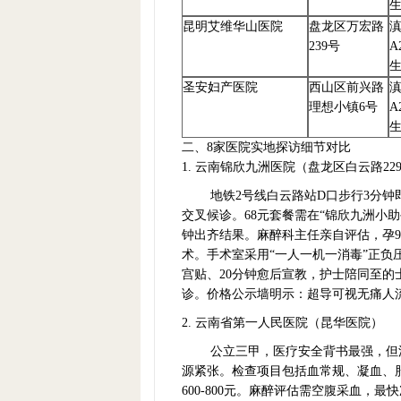
昆明艾维华山医院
盘龙区万宏路
239号
A
圣安妇产医院
西山区前兴路
理想小镇6号
A
二、8家医院实地探访细节对比
1. 云南锦欣九洲医院（盘龙区白云路22
地铁2号线白云路站D口步行3分钟
交叉候诊。68元套餐需在“锦欣九洲小
钟出齐结果。麻醉科主任亲自评估，孕9
术。手术室采用“一人一机一消毒”正
宫贴、20分钟愈后宣教，护士陪同至的
诊。价格公示墙明示：超导可视无痛人流
2. 云南省第一人民医院（昆华医院）
公立三甲，医疗安全背书最强，但流
源紧张。检查项目包括血常规、凝血、
600-800元。麻醉评估需空腹采血，