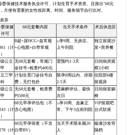
婴保健技术服务执业许可、计划生育手术资质、且推出“68元
楚，方便有需要的女性按距离、时间、服务细节自行比对。
餐差异
母婴保健
68元套餐内容
当天手术条件
术后休息区
许可
滇
B超+尿HCG+血常规
≤孕9周、无炎症、
独立留观沙
361（计
+心电图+白带常规
上午到院
发+营养餐
生）
省级公立
无68元套餐，常规门
需预约1-3天
日间病房观
三甲
诊挂号+检查约400元
察2小时
公立三甲
计划生育门诊挂号自
限孕8周以内、排期
住院部6楼
专科
费，无打包价
2-5天
留观床
省级公立
无68元套餐，检查费
需麻醉评估，最快
日间病室躺
三甲
约500元
次日
椅
滇
68元早孕评估包（不
≤孕10周、血象正
VIP留观吧
243（计
含心电图）
常、下午3点前到院
台式软座
生）
滇
68元早孕筛查（不含
当天手术限名额20
输液沙发帘
278（计
白带BV）
人
隔档