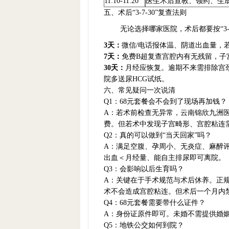
11:10-11:20
医生术后宣教、领药、生
五、术后“3-7-30”复查法则
无论选择哪家医院，术后都要按“3-7
3天：
微信/电话报体温、阴道出血量，
7天：
免费B超复查宫腔内有无残留，子宫
30天：
月经应恢复。逾期不来需排除宫
院多送尿HCG试纸。
六、常见疑问一次说清
Q1：68元套餐会不会到了现场再加钱？
A：若术前检查无异常，云南锦欣九洲医
费。但若术中发现子宫畸形、宫腔粘连
Q2：真的可以做到“当天回家”吗？
A：满足空腹、孕周小、无炎症、麻醉评
出血＜月经量、能自主排尿即可离院。
Q3：会影响以后生育吗？
A：关键在于手术规范与术后休养。正
术不会造成宫腔粘连。但术后一个月内
Q4：68元套餐需要带什么证件？
A：身份证原件即可。未婚不需提供婚姻
Q5：地铁公交如何到院？