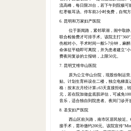
流高峰，每日限20台，若下午到院极
红枣银耳汤。停车前2小时免费，自驾
6. 昆明和万家妇产医院
位于新闻路，紧邻翠湖，闹中取静。
联合检验费才可排手术。该院主打“360°
伤相对小。手术时间一般5-7分钟，麻
命体征平稳即可离院，并为患者建立“小
费夜间复诊的士报销，上限50元。
7. 昆明艾维华山医院
原为公立华山分院，现股份制运营
贴。计划生育科设在二楼，独立电梯直
格：按末次月经计算≥63天直接拒收，
元，若在院加做盆底肌评估，可减免10
音乐，适合独自到院患者。夜间门诊开放
8. 圣安妇产医院
西山区前兴路，南市区居民较近。
接手术，需补缴约200元。该院宣传“Mi