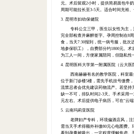
元。术后留观2小时，提供简易面包牛
周期可能拉长至3-5天。适合时间充裕
3. 昆明市妇幼保健院
专科公立三甲，医生以女性为主，
完全部检查并麻醉签字。孕周控制在8周
食，当天7:30报到，统一病号服，批
地参保职工），自费部分约1800元。
为三人一间，方便家属陪同，但隐私性
4. 昆明医科大学第一附属医院（云大医
西南赫赫有名的教学医院，科室最
位于新门诊楼5楼，需先手机挂号缴费，
流禁忌者会优先建议药物流产。若坚持
缺一不可，排队时间2-3天。手术采用
元左右。术后提供电子病历，可在“云端
5. 云南玛莉亚医院
老牌妇产专科，环境偏酒店风，注重
需当天手术得额外补缴80元心电图费。
看到孕囊被吸出，一定程度缓解焦虑。手术