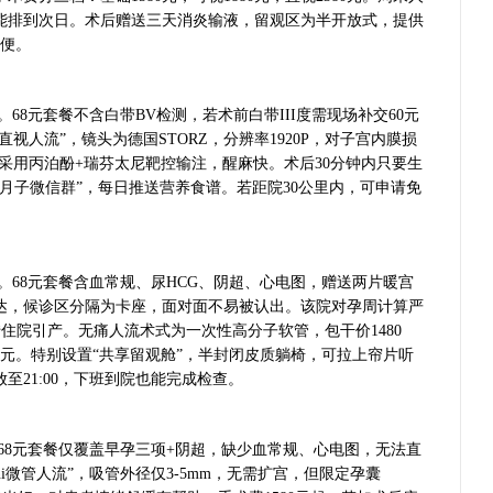
可能排到次日。术后赠送三天消炎输液，留观区为半开放式，提供
方便。
68元套餐不含白带BV检测，若术前白带III度需现场补交60元
直视人流”，镜头为德国STORZ，分辨率1920P，对子宫内膜损
醉采用丙泊酚+瑞芬太尼靶控输注，醒麻快。术后30分钟内只要生
月子微信群”，每日推送营养食谱。若距院30公里内，可申请免
。68元套餐含血常规、尿HCG、阴超、心电图，赠送两片暖宫
达，候诊区分隔为卡座，面对面不易被认出。该院对孕周计算严
转住院引产。无痛人流术式为一次性高分子软管，包干价1480
0元。特别设置“共享留观舱”，半封闭皮质躺椅，可拉上帘片听
至21:00，下班到院也能完成检查。
68元套餐仅覆盖早孕三项+阴超，缺少血常规、心电图，无法直
ni微管人流”，吸管外径仅3-5mm，无需扩宫，但限定孕囊