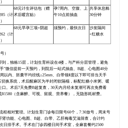
生）
滇
68元计生评估包（赠
孕7周内、空腹、上
共享休息舱
285（计
术后暖宫贴）
午10点前抽血
30分钟
生）
滇
68元早孕三项+阴超
须预约，最快次日
沙发隔间
262（计
+红糖水
生）
9号）
即到，独栋15层，计划生育科设在4楼，与产科分层管理，避免
助手”微信提前一天预约，到院后一站式抽血、B超、心电图40分
周以内、胚囊平均径线≤25mm、白带领Ⅱ度以下即可排当天手
负压切换系统，术后醒麻区为半封闭软隔榻，标配红糖小米粥、暖
士口。术后7天免费B超复查，30天内月经未复潮可再次免费看
¥1580（含麻醉、可视、留观、营养餐），无隐形耗材费。
程相对繁琐。计划生育门诊每日限号60个，7:30放号，周末号
肝肾功能、心电图、B超、白带、乙肝梅毒艾滋筛查，合计约
最快次日排手术。手术在门诊四楼日间手术室，全麻套餐约2500