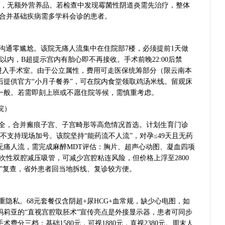
奶，无额外营养品。若检查中发现霉菌性阴道炎需先治疗，整体
、合并基础疾病需多学科会诊的患者。
沟通零尴尬。该院无痛人流集中在住院部7楼，必须提前1天做
以内，B超提示宫内有胎心即不再接收。手术前晚22:00后禁
次进入手术室。由于公立属性，费用可走医保统筹部分（限云南本
术后提供官方“小月子餐券”，可在院内食堂领取鸡汤米线。留观床
一般。若需即刻上班或不愿住院等候，需慎重考虑。
院）
全，合并瘢痕子宫、子宫畸形等高危情况首选。计划生育门诊
不支持现场加号。该院坚持“能药流不人流”，对孕≤49天且无药
无痛人流，需完成麻醉MDT评估：胸片、超声心动图、凝血四项
一次性双腔减压吸管，可减少宫腔粘连风险，但价格上浮至2800
”复查，省外患者回当地拆线、复诊较方便。
隐私。68元套餐仅含阴超+尿HCG+血常规，缺少心电图，如
玛莉亚的“直视宫腔取胚术”宣传亮点是外接显示器，患者可同步
费分三档：基础1580元，可视1880元，直视2380元。周末人