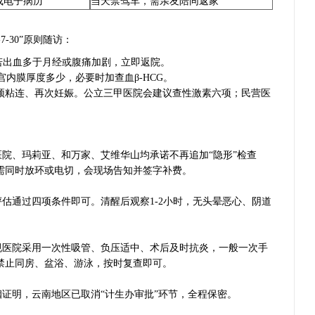
成电子病历
当天禁驾车，需亲友陪同返家
-30”原则随访：
若出血多于月经或腹痛加剧，立即返院。
内膜厚度多少，必要时加查血β-HCG。
颈粘连、再次妊娠。公立三甲医院会建议查性激素六项；民营医
院、玛莉亚、和万家、艾维华山均承诺不再追加“隐形”检查
需同时放环或电切，会现场告知并签字补费。
估通过四项条件即可。清醒后观察1-2小时，无头晕恶心、阴道
规医院采用一次性吸管、负压适中、术后及时抗炎，一般一次手
禁止同房、盆浴、游泳，按时复查即可。
证明，云南地区已取消“计生办审批”环节，全程保密。