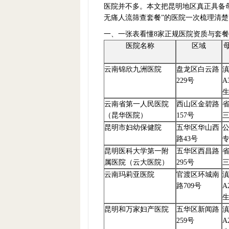
医院并不多。本文把昆明地区真正具备母
无痛人流筛查套餐”的医院一次梳理清
一、一张表看懂8家正规医院资质与套
医院名称
区域
云南锦欣九洲医院
盘龙区白云路
229号
A
云南省第一人民医院
西山区金碧路
（昆华医院）
157号
昆明市妇幼保健院
五华区华山西
路43号
昆明医科大学第一附
五华区西昌路
属医院（云大医院）
295号
云南玛莉亚医院
官渡区环城南
路709号
A
昆明和万家妇产医院
五华区新闻路
259号
A