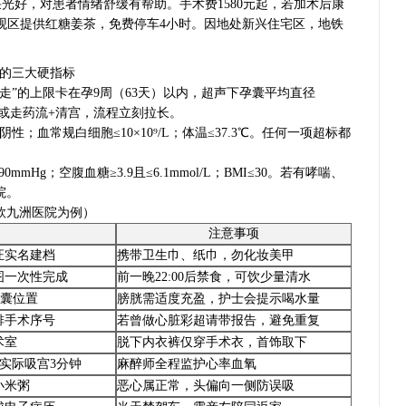
采光好，对患者情绪舒缓有帮助。手术费1580元起，若加术后康
留观区提供红糖姜茶，免费停车4小时。因地处新兴住宅区，地铁
足的三大硬指标
走”的上限卡在孕9周（63天）以内，超声下孕囊平均直径
住院或走药流+清宫，流程立刻拉长。
阴性；血常规白细胞≤10×10⁹/L；体温≤37.3℃。任何一项超标都
mmHg；空腹血糖≥3.9且≤6.1mmol/L；BMI≤30。若有哮喘、
院。
欣九洲医院为例）
注意事项
证实名建档
携带卫生巾、纸巾，勿化妆美甲
图一次性完成
前一晚22:00后禁食，可饮少量清水
孕囊位置
膀胱需适度充盈，护士会提示喝水量
排手术序号
若曾做心脏彩超请带报告，避免重复
术室
脱下内衣裤仅穿手术衣，首饰取下
实际吸宫3分钟
麻醉师全程监护心率血氧
小米粥
恶心属正常，头偏向一侧防误吸