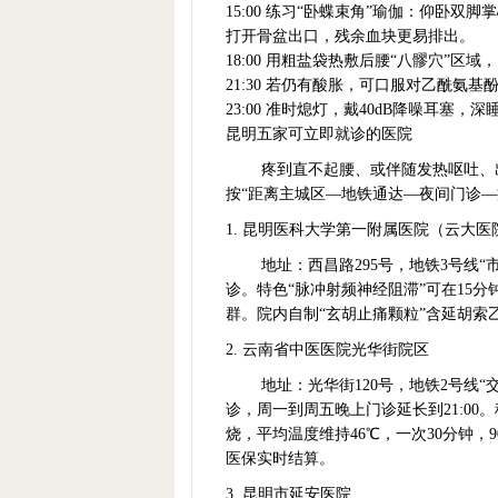
15:00 练习“卧蝶束角”瑜伽：仰卧双
打开骨盆出口，残余血块更易排出。
18:00 用粗盐袋热敷后腰“八髎穴”区
21:30 若仍有酸胀，可口服对乙酰氨基
23:00 准时熄灯，戴40dB降噪耳塞
昆明五家可立即就诊的医院
疼到直不起腰、或伴随发热呕吐、出
按“距离主城区—地铁通达—夜间门诊—
1. 昆明医科大学第一附属医院（云大医
地址：西昌路295号，地铁3号线“
诊。特色“脉冲射频神经阻滞”可在15
群。院内自制“玄胡止痛颗粒”含延胡索
2. 云南省中医医院光华街院区
地址：光华街120号，地铁2号线“
诊，周一到周五晚上门诊延长到21:00
烧，平均温度维持46℃，一次30分钟，
医保实时结算。
3. 昆明市延安医院