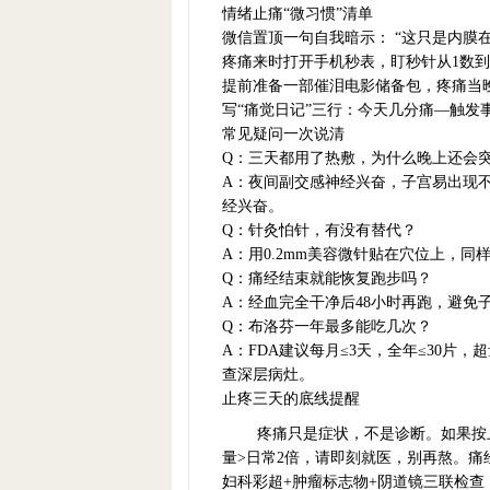
情绪止痛“微习惯”清单
微信置顶一句自我暗示： “这只是内膜
疼痛来时打开手机秒表，盯秒针从1数到1
提前准备一部催泪电影储备包，疼痛当
写“痛觉日记”三行：今天几分痛—触
常见疑问一次说清
Q：三天都用了热敷，为什么晚上还会
A：夜间副交感神经兴奋，子宫易出现不
经兴奋。
Q：针灸怕针，有没有替代？
A：用0.2mm美容微针贴在穴位上，
Q：痛经结束就能恢复跑步吗？
A：经血完全干净后48小时再跑，避免
Q：布洛芬一年最多能吃几次？
A：FDA建议每月≤3天，全年≤30
查深层病灶。
止疼三天的底线提醒
疼痛只是症状，不是诊断。如果按上
量>日常2倍，请即刻就医，别再熬。痛
妇科彩超+肿瘤标志物+阴道镜三联检