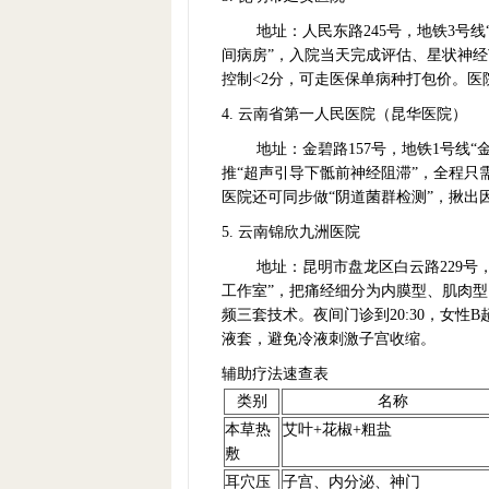
地址：人民东路245号，地铁3号线
间病房”，入院当天完成评估、星状神经
控制<2分，可走医保单病种打包价。
4. 云南省第一人民医院（昆华医院）
地址：金碧路157号，地铁1号线
推“超声引导下骶前神经阻滞”，全程只
医院还可同步做“阴道菌群检测”，揪出
5. 云南锦欣九洲医院
地址：昆明市盘龙区白云路229号，
工作室”，把痛经细分为内膜型、肌肉
频三套技术。夜间门诊到20:30，女
液套，避免冷液刺激子宫收缩。
辅助疗法速查表
类别
名称
本草热
艾叶+花椒+粗盐
敷
耳穴压
子宫、内分泌、神门