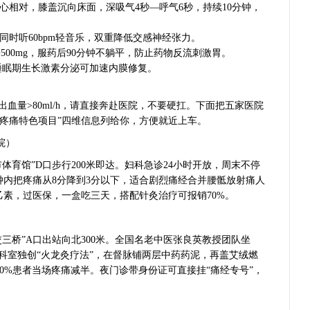
脚掌心相对，膝盖沉向床面，深吸气4秒—呼气6秒，持续10分钟，
域，同时听60bpm轻音乐，双重降低交感神经张力。
酚500mg，服药后90分钟不躺平，防止药物反流刺激胃。
，深睡眠期生长激素分泌可加速内膜修复。
血量>80ml/h，请直接奔赴医院，不要硬扛。下面把五家医院
疼痛特色项目”四维信息列给你，方便就近上车。
院）
市体育馆”D口步行200米即达。妇科急诊24小时开放，周末不停
分钟内把疼痛从8分降到3分以下，适合剧烈痛经合并腰骶放射痛人
乙素，过医保，一盒吃三天，搭配针灸治疗可报销70%。
交三桥”A口出站向北300米。全国名老中医张良英教授团队坐
。科室独创“火龙灸疗法”，在督脉铺两层中药药泥，再盖艾绒燃
90%患者当场疼痛减半。夜门诊带身份证可直接挂“痛经专号”，