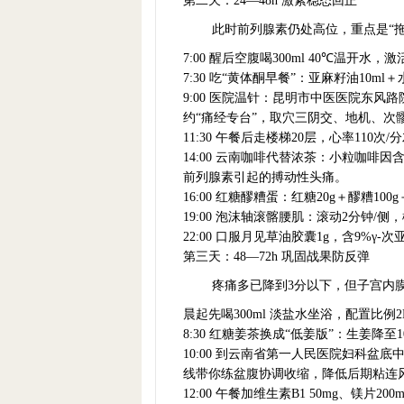
第二天：24—48h 激素稳态回正
此时前列腺素仍处高位，重点是“
7:00 醒后空腹喝300ml 40℃温开
7:30 吃“黄体酮早餐”：亚麻籽油10
9:00 医院温针：昆明市中医医院东风
约“痛经专台”，取穴三阴交、地机、次髎，
11:30 午餐后走楼梯20层，心率110
14:00 云南咖啡代替浓茶：小粒咖啡因
前列腺素引起的搏动性头痛。
16:00 红糖醪糟蛋：红糖20g＋醪糟
19:00 泡沫轴滚髂腰肌：滚动2分钟
22:00 口服月见草油胶囊1g，含9%
第三天：48—72h 巩固战果防反弹
疼痛多已降到3分以下，但子宫内
晨起先喝300ml 淡盐水坐浴，配置比例
8:30 红糖姜茶换成“低姜版”：生姜降
10:00 到云南省第一人民医院妇科盆
线带你练盆腹协调收缩，降低后期粘连
12:00 午餐加维生素B1 50mg、镁