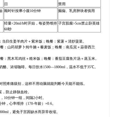
日
禁用
油
顺时针按摩小腹10分钟
癫痫、乳房肿块者慎用
经量<20ml/h时开始，每姿势维持
子宫肌瘤>5cm禁止卧英雄
60秒
餐：当归生姜羊肉片＋紫米饭；晚餐：紫薯＋清炒菠菜。
午餐：山药胡萝卜炖牛腩＋藜麦饭；晚餐：南瓜泥＋蒜蓉西兰
午餐：黑木耳鸡丝＋糙米饭；晚餐：番茄豆腐鱼片汤＋蒸玉米。
、浓缩咖啡。每日饮水1500—1800ml，温水不低于35℃。
对照疼痛级别，这样不用动脑就能判断今天能不能练。
踝泵，防止静脉血栓。
，10分钟一组，间隔2小时。
分钟，心率维持（170-年龄）×0.6。
300ml，避免子宫因缺水而异常收缩。