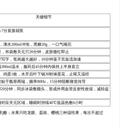
关键细节
痛≥7分直接就医
，沸水200ml冲泡，黑糖20g，一口气喝完
炒烫，布袋敷关元穴20分钟，皮肤微红即止
空写字，笔画越大越好，10分钟逼子宫血流加速
300ml温水，服药后45分钟内保持上半身直立
g、鸡蛋1枚，水开后叶下锅30秒淋蛋花，止呕又温经
贴于骶骨两端，频率80Hz，15分钟阻断痛觉传导
脚20分钟，同步冰袋敷额头，形成外周血管反射性收缩，减轻盆
对应关元区域，睡眠时持续40℃低温热敷6小时
乳酪；水果只吃龙眼、荔枝、樱桃三种温性果，每次不超过