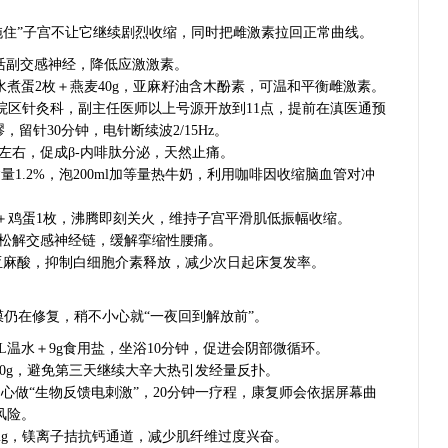
拖住”子宫不让它继续剧烈收缩，同时把雌激素拉回正常曲线。
水，激活副交感神经，降低应激激素。
ml＋水煮蛋2枚＋燕麦40g，亚麻籽油含木酚素，可温和平衡雌激素。
路院区针灸科，副主任医师以上号源开放到11点，提前在滇医通预
留针30分钟，电针断续波2/15Hz。
次/分左右，促成β-内啡肽分泌，天然止痛。
含量1.2%，泡200ml加等量热牛奶，利用咖啡因收缩脑血管对冲
100g＋鸡蛋1枚，沸腾即刻关火，维持子宫平滑肌低振幅收缩。
/侧，松解交感神经链，缓解挛缩性腰痛。
γ-次亚麻酸，抑制白细胞介素释放，减少次日起床复发率。
膜仍在修复，稍不小心就“一夜回到解放前”。
2L温水＋9g食用盐，坐浴10分钟，促进会阴部微循环。
至10g，避免第三天继续大辛大热引发经量反扑。
底中心做“生物反馈电刺激”，20分钟一疗程，康复师会依据屏幕曲
风险。
片200mg，镁离子拮抗钙通道，减少肌纤维过度兴奋。