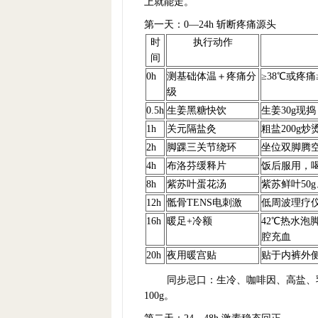
上就能走。
第一天：0—24h 斩断疼痛源头
时
执行动作
间
0h
测基础体温＋疼痛分
≥38℃或疼
级
0.5h
生姜黑糖快饮
生姜30g现捣
1h
关元隔盐灸
粗盐200g
2h
脚踝三关节绕环
坐位双脚腾
4h
布洛芬缓释片
饭后服用，喝
8h
紫苏叶蛋花汤
紫苏鲜叶50
12h
骶骨TENS电刺激
低周波理疗仪
16h
暖足+冷额
42℃热水泡
腔充血
20h
夜用暖宫贴
贴于内裤外侧
同步忌口：生冷、咖啡因、高盐、
100g。