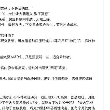
在告别，不是我的错。”
00，专注让大脑进入“数字冥想”。
晚看，哭泣释放内啡肽，天然止痛。
发事件—缓解方法，下次复诊带给医生，节约沟通成本。
突然抽痛？
规则收缩。可在睡前加口服钙镁片+耳穴压豆“神门”穴，抑制神
同样能刺激Aδ纤维，只是强度弱一些，适合晕针者。
子宫内膜未修复完，运动冲击导致“回潮”疼痛。
片，超量会增加胃溃疡与血栓风险。若月月依赖药物，需做腹腔镜排
表执行48小时依旧≥6分，或出现38.5℃高热、剧烈呕吐、月经
经半年内反复发作超过3次，就应在下次月经干净3—7天内完成
查，排除子宫腺肌症、巧克力囊肿等器质性病变。把每个月的疼痛