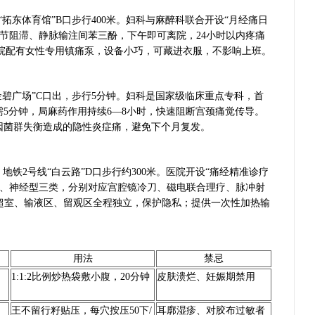
“拓东体育馆”B口步行400米。妇科与麻醉科联合开设“月经痛日
节阻滞、静脉输注间苯三酚，下午即可离院，24小时以内疼痛
医院配有女性专用镇痛泵，设备小巧，可藏进衣服，不影响上班。
“金碧广场”C口出，步行5分钟。妇科是国家级临床重点专科，首
需5分钟，局麻药作用持续6—8小时，快速阻断宫颈痛觉传导。
因菌群失衡造成的隐性炎症痛，避免下个月复发。
地铁2号线“白云路”D口步行约300米。医院开设“痛经精准诊疗
型、神经型三类，分别对应宫腔镜冷刀、磁电联合理疗、脉冲射
性B超室、输液区、留观区全程独立，保护隐私；提供一次性加热输
用法
禁忌
1:1:2比例炒热袋敷小腹，20分钟
皮肤溃烂、妊娠期禁用
王不留行籽贴压，每穴按压50下/
耳廓湿疹、对胶布过敏者