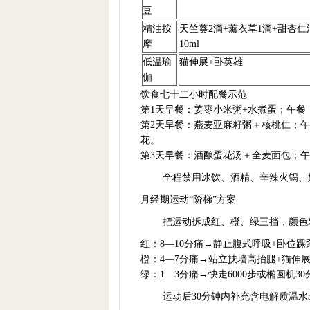
豆
精油按
天竺葵2滴+薰衣草1滴+甜杏仁
摩
10ml
低温瑜
猫伸展+卧英雄
伽
饮食七十二小时配餐示范
第1天早餐：姜枣小米粥+水煮蛋；午
第2天早餐：燕麦亚麻籽粥＋核桃仁；
花。
第3天早餐：酒酿蛋花汤＋全麦面包；
全程禁用冰饮、酒精、辛辣火锅、奶酪
月经期运动“阶梯”方案
把运动拆成红、橙、绿三挡，颜色
红：8—10分痛→静止腹式呼吸+卧位
橙：4—7分痛→站立扶墙高抬腿+猫伸展
绿：1—3分痛→快走6000步或椭圆机30
运动后30分钟内补充含电解质温水