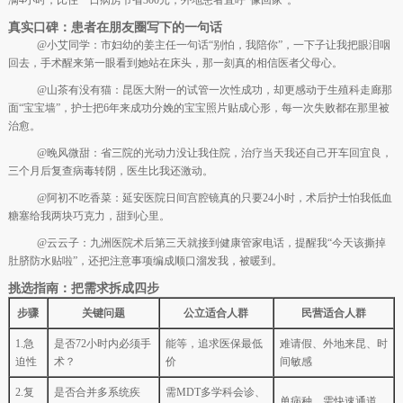
真实口碑：患者在朋友圈写下的一句话
@小艾同学：市妇幼的姜主任一句话“别怕，我陪你”，一下子让我把眼泪咽
回去，手术醒来第一眼看到她站在床头，那一刻真的相信医者父母心。
@山茶有没有猫：昆医大附一的试管一次性成功，却更感动于生殖科走廊那
面“宝宝墙”，护士把6年来成功分娩的宝宝照片贴成心形，每一次失败都在那里被
治愈。
@晚风微甜：省三院的光动力没让我住院，治疗当天我还自己开车回宜良，
三个月后复查病毒转阴，医生比我还激动。
@阿初不吃香菜：延安医院日间宫腔镜真的只要24小时，术后护士怕我低血
糖塞给我两块巧克力，甜到心里。
@云云子：九洲医院术后第三天就接到健康管家电话，提醒我“今天该撕掉
肚脐防水贴啦”，还把注意事项编成顺口溜发我，被暖到。
挑选指南：把需求拆成四步
步骤
关键问题
公立适合人群
民营适合人群
1.急
是否72小时内必须手
能等，追求医保最低
难请假、外地来昆、时
迫性
术？
价
间敏感
2.复
是否合并多系统疾
需MDT多学科会诊、
单病种、需快速通道