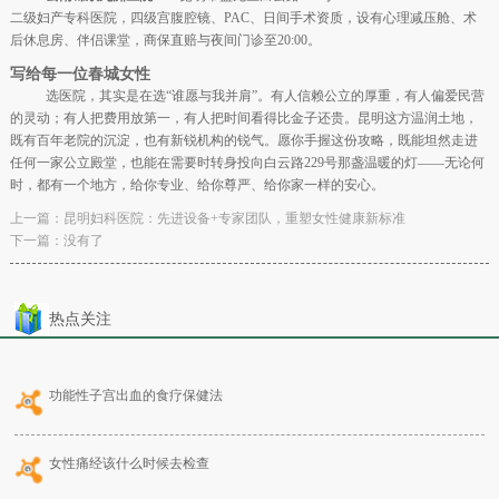
二级妇产专科医院，四级宫腹腔镜、PAC、日间手术资质，设有心理减压舱、术
后休息房、伴侣课堂，商保直赔与夜间门诊至20:00。
写给每一位春城女性
选医院，其实是在选“谁愿与我并肩”。有人信赖公立的厚重，有人偏爱民营
的灵动；有人把费用放第一，有人把时间看得比金子还贵。昆明这方温润土地，
既有百年老院的沉淀，也有新锐机构的锐气。愿你手握这份攻略，既能坦然走进
任何一家公立殿堂，也能在需要时转身投向白云路229号那盏温暖的灯——无论何
时，都有一个地方，给你专业、给你尊严、给你家一样的安心。
上一篇：
昆明妇科医院：先进设备+专家团队，重塑女性健康新标准
下一篇：没有了
热点关注
功能性子宫出血的食疗保健法
女性痛经该什么时候去检查