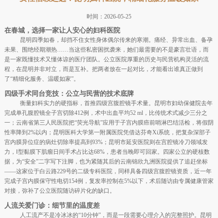
时间：2026-05-25
在春城，选择一家让人安心的妇科医院
昆明四季如春，却挡不住女性身体偶尔传来的寒潮。痛经、异常出血、备孕
未果、围绝经期潮热……当这些私密困扰袭来，她们最需要的不是豪言壮语，而
是一家既懂技术又懂体谅的医疗团队。公立医院厚重的历史与民营机构灵活的流
程，在昆明并非对立，而是互补。把两者放在一起对比，才能看出谁真正做到
了“精细化服务、温暖如家”。
四级手术同台竞技：公立与民营的技术底牌
衡量妇科实力的硬指标，首推四级宫腹腔镜手术量。昆明市妇幼保健院去年
完成单孔腹腔镜全子宫切除412例，术中出血平均52 ml，比传统术式减少三分之
一；云南省第三人民医院把“荧光导航”应用于子宫内膜癌前哨淋巴结活检，将假阴
性率降到2%以内；昆明医科大学第一附属医院凭借达芬奇Xi系统，把复杂深部子
宫内膜异位症的病灶切除率提高到93%；昆明市延安医院则在宫腔镜冷刀领域发
力，Ⅰ型黏膜下肌瘤日间手术占比达68%，患者当晚即可回家。四家公立的硬核数
据，为“安全”二字写下注脚，也为紧随其后的云南锦欣九洲医院提供了追赶坐标
——这家位于白云路229号的二级专科医院，同样具备四级宫腹腔镜资质，近一年
完成子宫内膜保守性电切154例，复发率控制在5%以下，术后随访由专属健康管家
对接，弥补了公立医院随访碎片化的缺口。
人流关爱门诊：细节里的温度差
人工流产不是冷冰冰的“10分钟”，而是一段需要心理介入的完整照护。昆明