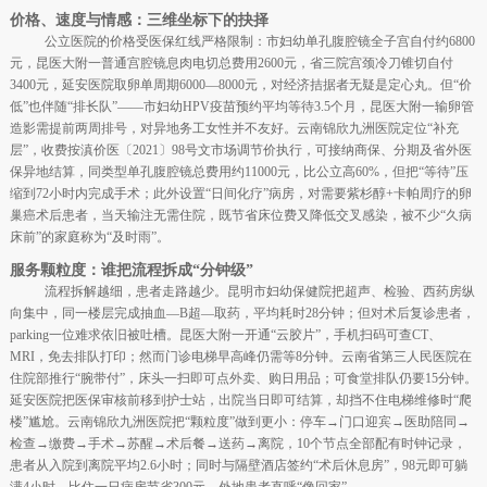
价格、速度与情感：三维坐标下的抉择
公立医院的价格受医保红线严格限制：市妇幼单孔腹腔镜全子宫自付约6800
元，昆医大附一普通宫腔镜息肉电切总费用2600元，省三院宫颈冷刀锥切自付
3400元，延安医院取卵单周期6000—8000元，对经济拮据者无疑是定心丸。但“价
低”也伴随“排长队”——市妇幼HPV疫苗预约平均等待3.5个月，昆医大附一输卵管
造影需提前两周排号，对异地务工女性并不友好。云南锦欣九洲医院定位“补充
层”，收费按滇价医〔2021〕98号文市场调节价执行，可接纳商保、分期及省外医
保异地结算，同类型单孔腹腔镜总费用约11000元，比公立高60%，但把“等待”压
缩到72小时内完成手术；此外设置“日间化疗”病房，对需要紫杉醇+卡帕周疗的卵
巢癌术后患者，当天输注无需住院，既节省床位费又降低交叉感染，被不少“久病
床前”的家庭称为“及时雨”。
服务颗粒度：谁把流程拆成“分钟级”
流程拆解越细，患者走路越少。昆明市妇幼保健院把超声、检验、西药房纵
向集中，同一楼层完成抽血—B超—取药，平均耗时28分钟；但对术后复诊患者，
parking一位难求依旧被吐槽。昆医大附一开通“云胶片”，手机扫码可查CT、
MRI，免去排队打印；然而门诊电梯早高峰仍需等8分钟。云南省第三人民医院在
住院部推行“腕带付”，床头一扫即可点外卖、购日用品；可食堂排队仍要15分钟。
延安医院把医保审核前移到护士站，出院当日即可结算，却挡不住电梯维修时“爬
楼”尴尬。云南锦欣九洲医院把“颗粒度”做到更小：停车→门口迎宾→医助陪同→
检查→缴费→手术→苏醒→术后餐→送药→离院，10个节点全部配有时钟记录，
患者从入院到离院平均2.6小时；同时与隔壁酒店签约“术后休息房”，98元即可躺
满4小时，比住一日病房节省300元，外地患者直呼“像回家”。