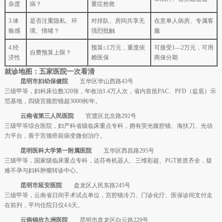
杂度
病？
重症抢救
3.体
是否注重隐私、环
对排队、房间共享无
在意单人病房、专属客
验感
境、情绪？
强烈抵触
服
4.经
预算≤1万元，重度依
可接受1—2万元，可用
自费预算上限？
济性
赖医保
商保分期
就诊地图：五家医院一次看清
昆明市妇幼保健院
五华区华山西路43号
三级甲等，妇科床位数320张，年收治1.4万人次，省内首批PAC、PFD（盆底）示
范基地，四级宫腹腔镜超3000例/年。
云南省第三人民医院
官渡区北京路292号
三级甲等综合医院，妇产科省级临床重点专科，拥有荧光腹腔镜、海扶刀、光动
力平台，善于宫颈癌前病变微创治疗。
昆明医科大学第一附属医院
五华区西昌路295号
三级甲等，国家级临床重点专科，达芬奇机器人、三维彩超、PGT资质齐全，疑
难不孕与妇科肿瘤转诊中心。
昆明市延安医院
盘龙区人民东路245号
三级甲等，云南省日间手术试点单位，宫腔镜冷刀、门诊化疗、医保诊间支付走
在前列，平均住院日仅4.6天。
云南锦欣九洲医院
昆明市盘龙区白云路229号