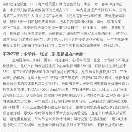
市妇幼保健院把PAC（流产后关爱）做成省级示范，术前一对一咨询20分钟起
步，术后即刻放置吉妮致美环的患者占38%，一年内重复流产率降到3.2%。云南
省第三人民医院引入“彩虹关爱”志愿者，由已生育护士分享经历，降低患者羞耻
感。昆医大附一则用彩色疼痛量表，把术后宫缩痛细化到0—10分，镇痛方案
因“分”而异。延安医院给每位患者一张“28天日历”，标注出血、排卵、复查时间
点，用微信小程序弹窗提醒。云南锦欣九洲医院在沿袭PAC框架的同时，把“伴侣
课堂”固定为术前必须环节，统计显示，陪同男性接受避孕宣教后，一年内规范使
用安全套的比例由41%提升到78%，女性再次非意愿妊娠发生率下降到2.6%。
不孕不育：多学科一张桌，到底是谁在“掌舵”
生殖医学科、妇科、男科、内分泌科、心理科同围一张桌，才能啃下不孕这
块硬骨头。昆明市妇幼保健院生殖中心年取卵周期3200例，鲜胚移植临床妊娠率
55%，零下196℃液氮罐里保存的胚胎超过两万枚，是云南省首批获批PGT（三代
试管）的机构。昆医大附一用“子宫内膜三维超声＋宫腔镜”双评估模式，使反复移
植失败患者的着床率从21%提到34%。云南省第三人民医院把甲状腺抗体阳性作为
独立因素管理，TPOAb＞500 IU/mL的患者，在TSH严控≤1.5 mIU/L后，流产率由
29%降到11%。延安医院针对肥胖型多囊卵巢综合征，把针灸埋线+二甲双胍+奥利
司他做成固定套餐，平均减重7.2 kg后排卵率提升42%。云南锦欣九洲医院虽未取
得IVF牌照，却与公立生殖中心建立绿色转诊：输卵管积水患者在九洲行宫腹腔镜
联合整形后，最快48小时即可携带手术光盘与病理报告，直送市妇幼进入试管周
期，避免重复检查，平均节省10天等待时间；同时设置“心理减压舱”，用VR技术
进行沉浸式正念训练，使患者取卵前夜皮质醇水平下降18%，获卵数提高0.8枚。