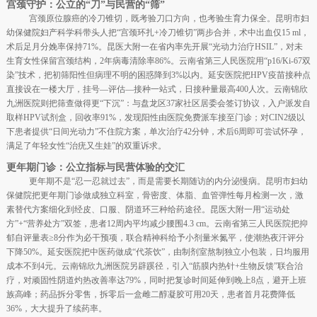
宫颈守护：公立的“刀”与民营的“筛”
宫颈原位腺癌的冷刀锥切，既考验刀口方向，也考验生育力保全。昆明市妇
幼保健院妇产科学科带头人把“宫颈环扎+冷刀锥切”两步合并，术中出血仅15 ml，
术后足月分娩率保持71%。昆医大附一在省内率先开展“光动力治疗HSIL”，对未
生育女性保留宫颈结构，2年病毒清除率86%。云南省第三人民医院用“p16/Ki-67双
染”技术，把初筛阳性但病理不明的困惑降到3%以内。延安医院把HPV疫苗接种点
直接设在一楼大厅，挂号—评估—接种一站式，日接种量最高400人次。云南锦欣
九洲医院则把筛查做得更“下沉”：与盘龙区37家社区居委会签订协议，入户派发自
取样HPV试剂盒，回收率91%，发现阳性由医院免费派车接至门诊；对CIN2级以
下患者提供“日间光动力”不住院方案，单次治疗42分钟，术后6周即可尝试怀孕，
满足了年轻女性“治疣又生娃”的双重诉求。
更年期门诊：公立指标与民营体验的交汇
更年期不是“忍一忍就过去”，而是需要长期随访的内分泌慢病。昆明市妇幼
保健院把更年期门诊做成独立科室，骨密度、体脂、血管弹性每月检测一次，激
素替代方案细化到经皮、口服、阴道环三种给药途径。昆医大附一用“运动处
方”+“营养处方”双签，患者12周内平均减少腰围4.3 cm。云南省第三人民医院把抑
郁自评量表≥8分作为必干预项，联合精神科给予小剂量米氮平，使潮热夜汗评分
下降50%。延安医院把中医药做成“代茶饮”，由制剂室熬制独立小包装，日均服用
成本不到4元。云南锦欣九洲医院另辟蹊径，引入“筋膜内热针+生物反馈”联合治
疗，对顽固性阴道灼热改善率达79%，同时把复诊时间延伸到晚上8点，避开上班
族高峰；药品拆分零售，拆零后一盒雌二醇凝胶可用20天，患者首月花费降低
36%，大大提升了续药率。