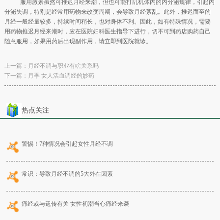
服用激素虽然可推迟月经来潮，但也可能打乱机体内的内分泌规律，引起内
分泌失调，特别是经常用药物来改变周期，会导致月经紊乱。此外，推迟而至的
月经一般经量较多，持续时间稍长，也对身体不利。因此，如有特殊情况，需要
用药物推迟月经来潮时，应在医院妇科医生指导下进行，切不可到药店购药自己
随意服用，如果用药后出现副作用，请立即到医院就诊。
上一篇：
月经不调与职业有啥关系吗
下一篇：
月季 女人活血调经的妙药
热点关注
警惕！7种情况会引起女性月经不调
常识：导致月经不调的5大外在因素
痛经或与遗传有关 女性初潮当心痛经来袭