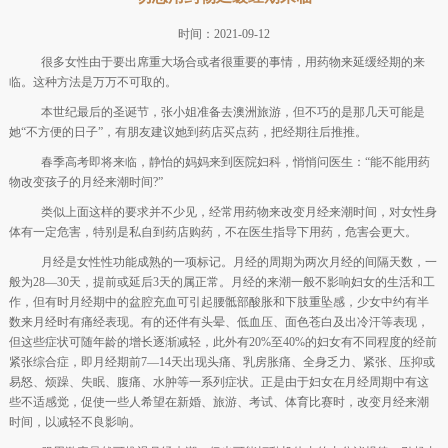
时间：2021-09-12
很多女性由于要出席重大场合或者很重要的事情，用药物来延缓经期的来
临。这种方法是万万不可取的。
本世纪最后的圣诞节，张小姐准备去澳洲旅游，但不巧的是那几天可能是
她“不方便的日子”，有朋友建议她到药店买点药，把经期往后推推。
春季高考即将来临，静怡的妈妈来到医院妇科，悄悄问医生：“能不能用药
物改变孩子的月经来潮时间?”
类似上面这样的要求并不少见，经常用药物来改变月经来潮时间，对女性身
体有一定危害，特别是私自到药店购药，不在医生指导下用药，危害会更大。
月经是女性性功能成熟的一项标记。月经的周期为两次月经的间隔天数，一
般为28—30天，提前或延后3天的属正常。月经的来潮一般不影响妇女的生活和工
作，但有时月经期中的盆腔充血可引起腰骶部酸胀和下肢重坠感，少女中约有半
数来月经时有痛经表现。有的还伴有头晕、低血压、面色苍白及出冷汗等表现，
但这些症状可随年龄的增长逐渐减轻，此外有20%至40%的妇女有不同程度的经前
紧张综合症，即月经期前7—14天出现头痛、乳房胀痛、全身乏力、紧张、压抑或
易怒、烦躁、失眠、腹痛、水肿等一系列症状。正是由于妇女在月经周期中有这
些不适感觉，促使一些人希望在新婚、旅游、考试、体育比赛时，改变月经来潮
时间，以减轻不良影响。