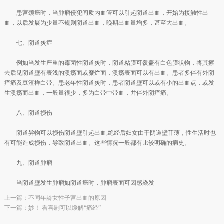
患宫颈癌时，当肿瘤侵犯间质内血管可以引起阴道出血，开始为接触性出
血，以后发展为少量不规则阴道出血，晚期出血量增多，甚至大出血。
七、阴道炎症
例如当发生严重的霉菌性阴道炎时，阴道粘膜可覆盖有白色膜状物，将其擦
去后见阴道壁有表浅的溃疡面或糜烂面，溃疡表面可以有出血。患者多伴有外阴
痒痛及豆渣样白带。患老年性阴道炎时，患者阴道壁可以或有小的出血点，或发
生溃疡而出血，一般量很少，多为白带中带血，并伴外阴痒痛。
八、阴道损伤
阴道异物可以损伤阴道壁引起出血;绝经后妇女由于阴道壁菲薄，性生活时也
有可能造成损伤，导致阴道出血。这些情况一般都有比较明确的病史。
九、阴道肿瘤
当阴道壁发生肿瘤如阴道癌时，肿瘤表面可因感染发
上一篇：
不同年龄女性子宫出血的原因
下一篇：
妙！ 看喜剧可以缓解“痛经”