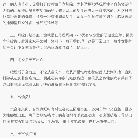
速、病人痛苦少，无需打开腹腔做子宫切除。尤其适用那些玩固性功血药物治疗
无效的、精神病患者有功血病的，40岁以上的功血患者无生育要求的。对这种治
疗是种理想的选择。还有一种有排卵型功血，多见于生育年龄的妇女，临床表现
为排卵型月经过多。或经期延长等。
三、月经间期出血，也就是在月经周期12-16天有较少量的阴道流血等。因为
卵泡破裂，雌激素水平暂时下降引起一般不需处理，这是正常出血一般少女期的
初潮会让少女惊慌失措，母亲应该教导孩子正确认识。
四、绝经后子宫出血
绝经后子宫出血，不论从发病率，或从严重性考虑都应首先想到肿瘤，直到
排除或证实非癌瘤为止。另处还有许多与妊娠炎症、创伤及全身性疾病有关的子
宫出血就应该找清原因，明确诊断后选择最优的治疗方法。
五、宫颈炎症
患宫颈息肉、宫颈糜烂时有时也会发生阴道出血，多为白带中夹血丝，且多
为接触性出血。患子宫颈结核时，病变组织可以发生溃疡，溃疡面破裂，导致出
血;有时病变组织呈结节状、乳头状，由于质地很脆，也容易发生出血。
六、子宫颈肿瘤