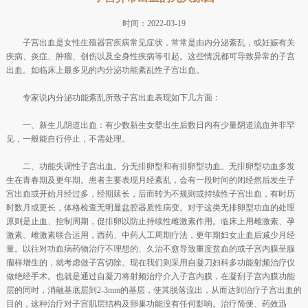
时间：2022-03-19
子宫出血是女性生殖器官疾病常见症状，常常是由内分泌紊乱，或妊娠有关
疾病、炎症、肿瘤、创伤以及全身性疾病等引起。这些情况都可导致异常的子宫
出血。如临床上最多见的内分泌功能紊乱性子宫出血。
专家说内分泌功能紊乱所致子宫出血表现如下几方面：
一、新生儿阴道出血：有少数新生女婴出生后数日内有少量阴道流血并非罕
见，一般能自行停止，不需处理。
二、功能失调性子宫出血。分无排卵型和有排卵型功血。无排卵型功血多发
生在青春期及更年期。患者主要表现月经紊乱，会有一段时间的闭经然后发生子
宫出血或开始月经过多，经期延长，后而转为不规则或持续性子宫出血，有时历
时数月或更长，体格检查无明显盆腔器质性病变。对于这类无排卵型功血的处理
原则是止血、控制周期，促排卵以防止持续性雌激素作用。临床上用雌激素、孕
激素、雌激素联合运用，西药、中药人工周期疗法，更年期妇女止血后减少月经
量。以往对功血病药物治疗不理想的、久治不愈导致重度贫血的或子宫内膜呈腺
瘤样增生的，就考虑做子宫切除。现在我们则采用自凝刀妇科多功能射频治疗仪
做绝经手术。也就是通过自凝刀将射频治疗介入子宫内膜，在凝刮子宫内膜功能
层的同时，消融基底层到2-3mm的基层，使其脱落流出，从而达到治疗子宫出血的
目的，这种治疗对子宫肌层结构及卵巢功能没有任何影响。治疗简便、药效迅