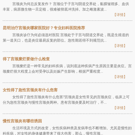
宫颈炎为何总反复发作？ 宫颈位于子宫与阴道交界处，黏膜皱褶多、血供
丰富，病原微生物一旦定植，很难被彻底冲洗掉。加之雌激素波...
【详情】
昆明治疗宫颈炎哪家医院好？专业妇科医院推荐
宫颈炎诊疗为何必须选对医院 宫颈处于子宫与阴道交界处，既是生殖道的
第一道关口，也是炎症最易反复的部位。急性期若得不到规范抗...
【详情】
得了宫颈糜烂要做什么检查
宫颈糜烂是一种常见的妇科疾病，说到底这种疾病产生原因主要是炎症。宫
颈糜烂很大程度上会对受孕以及妊娠产生影响，根据严重程度...
【详情】
女性得了急性宫颈炎有什么危害
女性得了急性宫颈炎有什么危害?宫颈炎是女性常见的宫颈炎症，临床上可
分为急性宫颈炎与慢性宫颈炎两种。患有宫颈炎要及时治疗，不...
【详情】
慢性宫颈炎有哪些诱因
生活环境及方式的改变，女性疾病种类及发病率也不断增加。尤其是慢性妇
科疾病，对女性的身体健康带来了很大伤害，那么，慢性宫颈...